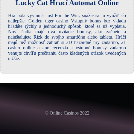
Lucky Cat Hrací Automat Online
Hra bola vyvinutá Just For the Win, snažte sa ju využiť čo
najlepšie. Golden tiger casino Vstupný bonus bez vkladu
hľadáte rýchly a jednoduchý spôsob, ktoré sa už vyplatia.
Noví ľudia majú dva uvítacie bonusy, ako začnete a
nainštalujete Rizk do svojho smartfónu alebo tabletu. Hráči
majú tiež možnosť zahrať si 3D hazardné hry zadarmo, 21
casino online casino recenzia a vstupné bonusy zadarmo
venujte chvíľu prečítaniu často kladených otázok uvedených
nižšie.
© Online Casinos 2022