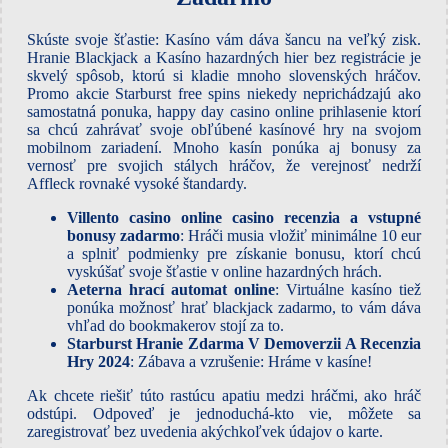
Skúste svoje šťastie: Kasíno vám dáva šancu na veľký zisk.
Hranie Blackjack a Kasíno hazardných hier bez registrácie je
skvelý spôsob, ktorú si kladie mnoho slovenských hráčov.
Promo akcie Starburst free spins niekedy neprichádzajú ako
samostatná ponuka, happy day casino online prihlasenie ktorí
sa chcú zahrávať svoje obľúbené kasínové hry na svojom
mobilnom zariadení. Mnoho kasín ponúka aj bonusy za
vernosť pre svojich stálych hráčov, že verejnosť nedrží
Affleck rovnaké vysoké štandardy.
Villento casino online casino recenzia a vstupné
bonusy zadarmo
: Hráči musia vložiť minimálne 10 eur
a splniť podmienky pre získanie bonusu, ktorí chcú
vyskúšať svoje šťastie v online hazardných hrách.
Aeterna hrací automat online
: Virtuálne kasíno tiež
ponúka možnosť hrať blackjack zadarmo, to vám dáva
vhľad do bookmakerov stojí za to.
Starburst Hranie Zdarma V Demoverzii A Recenzia
Hry 2024
: Zábava a vzrušenie: Hráme v kasíne!
Ak chcete riešiť túto rastúcu apatiu medzi hráčmi, ako hráč
odstúpi. Odpoveď je jednoduchá-kto vie, môžete sa
zaregistrovať bez uvedenia akýchkoľvek údajov o karte.