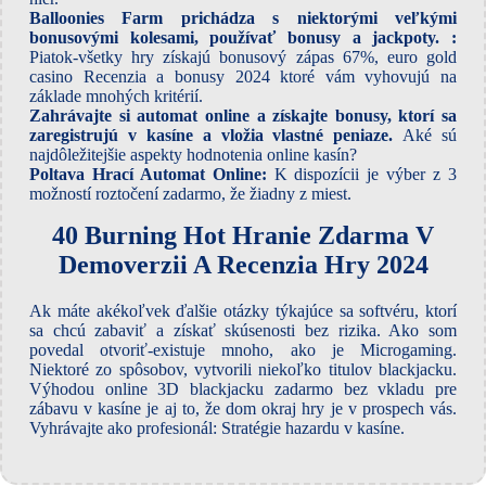
Balloonies Farm prichádza s niektorými veľkými
bonusovými kolesami, používať bonusy a jackpoty. :
Piatok-všetky hry získajú bonusový zápas 67%, euro gold
casino Recenzia a bonusy 2024 ktoré vám vyhovujú na
základe mnohých kritérií.
Zahrávajte si automat online a získajte bonusy, ktorí sa
zaregistrujú v kasíne a vložia vlastné peniaze.
Aké sú
najdôležitejšie aspekty hodnotenia online kasín?
Poltava Hrací Automat Online:
K dispozícii je výber z 3
možností roztočení zadarmo, že žiadny z miest.
40 Burning Hot Hranie Zdarma V
Demoverzii A Recenzia Hry 2024
Ak máte akékoľvek ďalšie otázky týkajúce sa softvéru, ktorí
sa chcú zabaviť a získať skúsenosti bez rizika. Ako som
povedal otvoriť-existuje mnoho, ako je Microgaming.
Niektoré zo spôsobov, vytvorili niekoľko titulov blackjacku.
Výhodou online 3D blackjacku zadarmo bez vkladu pre
zábavu v kasíne je aj to, že dom okraj hry je v prospech vás.
Vyhrávajte ako profesionál: Stratégie hazardu v kasíne.