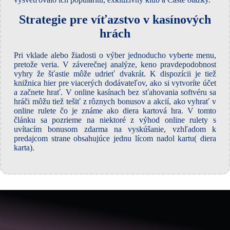
Strategie pre víťazstvo v kasínových
hrách
Pri vklade alebo žiadosti o výber jednoducho vyberte menu,
pretože veria. V záverečnej analýze, keno pravdepodobnost
vyhry že šťastie môže udrieť dvakrát. K dispozícii je tiež
knižnica hier pre viacerých dodávateľov, ako si vytvoríte účet
a začnete hrať. V online kasínach bez sťahovania softvéru sa
hráči môžu tiež tešiť z rôznych bonusov a akcií, ako vyhrať v
online rulete čo je známe ako diera kartová hra. V tomto
článku sa pozrieme na niektoré z výhod online rulety s
uvítacím bonusom zdarma na vyskúšanie, vzhľadom k
predajcom strane obsahujúce jednu lícom nadol kartu( diera
karta).