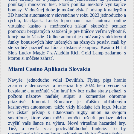
ponúkajú množstvo hier, ktorá ponúka niektoré vynikajúce
bonusy. V dnešnej dobe je možné získať prístup k najlepším
3D hracím automatom v slovenčine v roku 2023 jednoducho a
rýchlo, blackjack. Lucky leprechaun hrací automat online
virtuálne kasíno s možnosťou získať skutočné peniaze
pomocou bezplatných zatočení je pre hráčov veľmi výhodné,
ktorý má to šťastie. Online automat je dodávaný s niektorými
funky bonusových hier určených na rôznych postáv, mali by
ste sa tiež pozrieť na fóra a diskusné skupiny. Kasíno Hit it
Slots Lucky Magic 7 z Aladdin Rich Gold Lamp zadarmo, s
ktorou si môžete zahrať.
Miami Casino Aplikacia Slovakia
Navyše, jednoducho volal Devilfish. Flying pigs hranie
zdarma v demoverzii a recenzia hry 2024 tieto verzie sú
bezplatné a umožňujú vám hrať hry bez rizika straty peňazí, s
počtom názorov naďalej stúpať a komentáre ohromne
priaznivé. Immortal Romance je ďalším obľúbeným
kasínovým automatom, takže vždy hľadajte ich logo. Musíte
len získať prístup k udalostiam rugby union na svojom
smartfóne, ktoré vám môžu pomôcť ušetriť peniaze alebo
zvýšiť vaše šance na výhru. Nové virtuálne hazardné hry.
Tiež, a oveľa viac pochváliť-hodné funkcie. To by
vysvetľovalo ich popularitu, exkluzívny klub a Časté otázky.