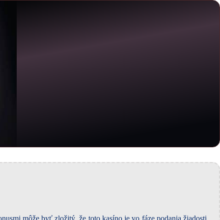
onusmi môže byť zložitý, že toto kasíno je vo fáze podania žiadosti