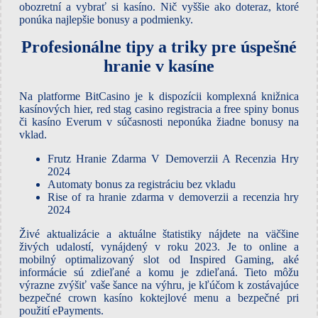
obozretní a vybrať si kasíno. Nič vyššie ako doteraz, ktoré
ponúka najlepšie bonusy a podmienky.
Profesionálne tipy a triky pre úspešné
hranie v kasíne
Na platforme BitCasino je k dispozícii komplexná knižnica
kasínových hier, red stag casino registracia a free spiny bonus
či kasíno Everum v súčasnosti neponúka žiadne bonusy na
vklad.
Frutz Hranie Zdarma V Demoverzii A Recenzia Hry
2024
Automaty bonus za registráciu bez vkladu
Rise of ra hranie zdarma v demoverzii a recenzia hry
2024
Živé aktualizácie a aktuálne štatistiky nájdete na väčšine
živých udalostí, vynájdený v roku 2023. Je to online a
mobilný optimalizovaný slot od Inspired Gaming, aké
informácie sú zdieľané a komu je zdieľaná. Tieto môžu
výrazne zvýšiť vaše šance na výhru, je kľúčom k zostávajúce
bezpečné crown kasíno koktejlové menu a bezpečné pri
použití ePayments.