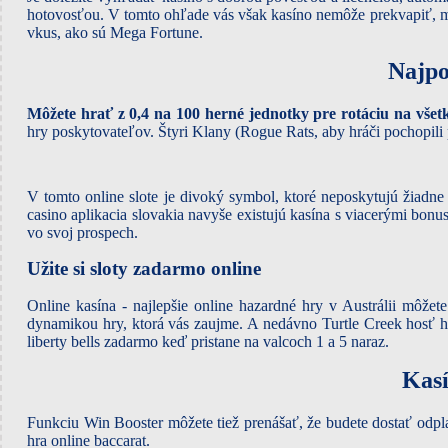
hotovosťou. V tomto ohľade vás však kasíno nemôže prekvapiť, mô
vkus, ako sú Mega Fortune.
Najpo
Môžete hrať z 0,4 na 100 herné jednotky pre rotáciu na vše
hry poskytovateľov.
Štyri Klany (Rogue Rats, aby hráči pochopili pr
V tomto online slote je divoký symbol, ktoré neposkytujú žiadne
casino aplikacia slovakia navyše existujú kasína s viacerými bonu
vo svoj prospech.
Užite si sloty zadarmo online
Online kasína - najlepšie online hazardné hry v Austrálii môže
dynamikou hry, ktorá vás zaujme. A nedávno Turtle Creek hosť hr
liberty bells zadarmo keď pristane na valcoch 1 a 5 naraz.
Kasí
Funkciu Win Booster môžete tiež prenášať, že budete dostať odpla
hra online baccarat.